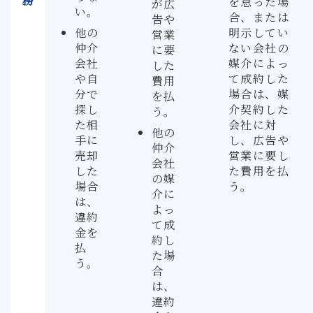
務
を怠った場
が広
い。
合、または
告や
他の
明示してい
営業
仲介
ない会社の
に要
会社
媒介によっ
した
や自
て成約した
費用
分で
場合は、媒
を払
探し
介契約した
う。
た相
会社に対
他の
手に
し、広告や
仲介
売却
営業に要し
会社
した
た費用を払
の媒
場合
う。
介に
は、
よっ
違約
て成
金を
約し
払
た場
う。
合
は、
違約