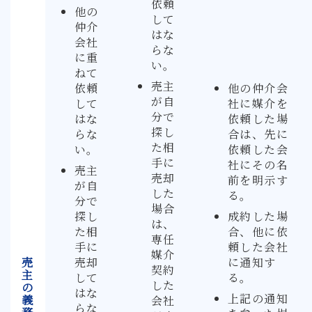
依頼
他の
して
仲介
はな
会社
らな
に重
い。
ねて
売主
依頼
他の仲介会
が自
して
社に媒介を
分で
はな
依頼した場
探し
らな
合は、先に
た相
い。
依頼した会
手に
社にその名
売主
売却
前を明示す
が自
した
る。
分で
場合
探し
成約した場
は、
た相
合、他に依
専任
手に
頼した会社
媒介
売
売却
に通知す
契約
主
して
る。
した
の
はな
上記の通知
義
会社
らな