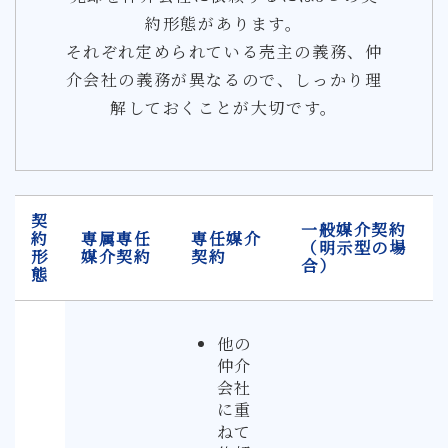
約形態があります。
それぞれ定められている売主の義務、仲
介会社の義務が異なるので、しっかり理
解しておくことが大切です。
契
一般媒介契約
約
専属専任
専任媒介
（明示型の場
形
媒介契約
契約
合）
態
他の
仲介
会社
に重
ねて