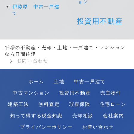
ョン
伊勢原 中古一戸建
て
投資用不動産
平塚の不動産・売却・土地・一戸建て・マンション
なら日商住建
お問い合わせ
ホーム
土地
中古一戸建て
中古マンション
投資用不動産
売主物件
建築工法
無料査定
瑕疵保険
住宅ローン
知って得する税金知識
売却相談
会社案内
プライバシーポリシー
お問い合わせ