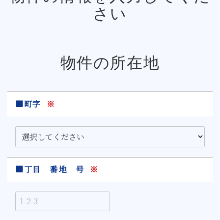
さい
物件の所在地
■町字
※
■丁目 番地 号
※