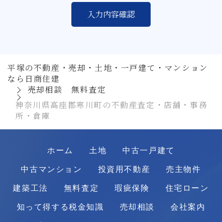
平塚の不動産・売却・土地・一戸建て・マンション
なら日商住建
売却相談 無料査定
神奈川県高座郡寒川町の不動産査定・店舗・事務
所・倉庫
ホーム
土地
中古一戸建て
中古マンション
投資用不動産
売主物件
建築工法
無料査定
瑕疵保険
住宅ローン
知って得する税金知識
売却相談
会社案内