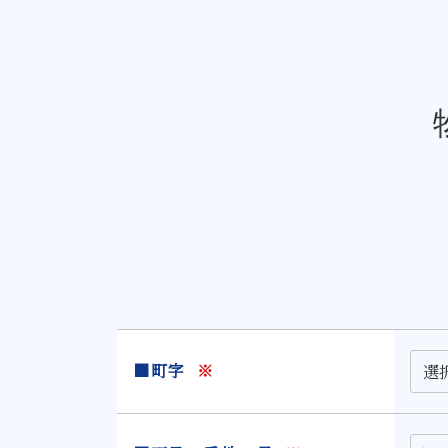
■町字
※