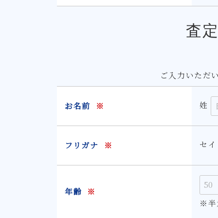
査
ご入力いただ
姓
お名前
※
セ
フリガナ
※
年齢
※
※半