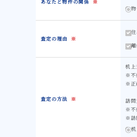
あなたと物件の関係
※
物
住
査定の理由
※
離
机上
※不
※正
査定の方法
※
訪問
※不
※訪
机