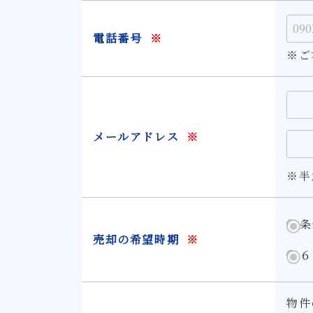
電話番号
※
※ご
メールアドレス
※
※半
条
売却の希望時期
※
６
物件