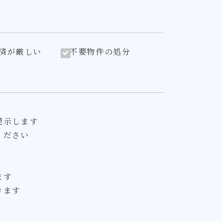
済が厳しい
不要物件の処分
提示します
ください
ます
きます