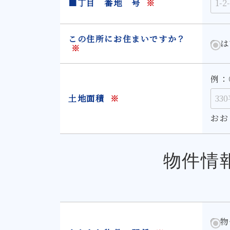
■丁目 番地 号
※
この住所にお住まいですか？
は
※
例：
土地面積
※
おお
物件情
物