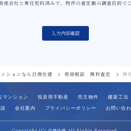
動産会社と専任契約済みで、物件の査定額の調査目的で
マンションなら日商住建
売却相談 無料査定
神
古マンション
投資用不動産
売主物件
建築工法
相談
会社案内
プライバシーポリシー
お問い合
Copyright (C) 日商住建 All Rights Reserved.