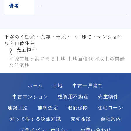
備考
-
平塚の不動産・売却・土地・一戸建て・マンション
なら日商住建
売主物件
平塚市虹ヶ浜にある土地 土地面積40坪以上の閑静
な住宅地
ホーム
土地
中古一戸建て
中古マンション
投資用不動産
売主物件
建築工法
無料査定
瑕疵保険
住宅ローン
知って得する税金知識
売却相談
会社案内
プライバシーポリシー
お問い合わせ