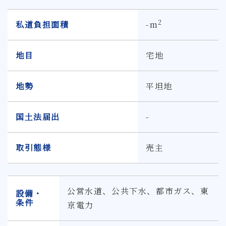
2
私道負担面積
-m
地目
宅地
地勢
平坦地
国土法届出
-
取引態様
売主
公営水道、公共下水、都市ガス、東
設備・
条件
京電力