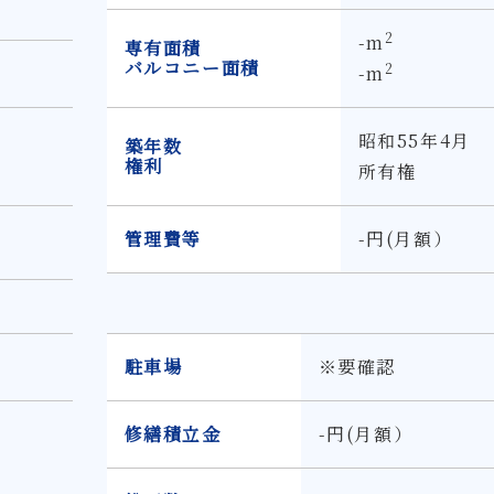
2
-m
専有面積
バルコニー面積
2
-m
昭和55年4月
築年数
権利
所有権
管理費等
-円(月額）
駐車場
※要確認
修繕積立金
-円(月額）