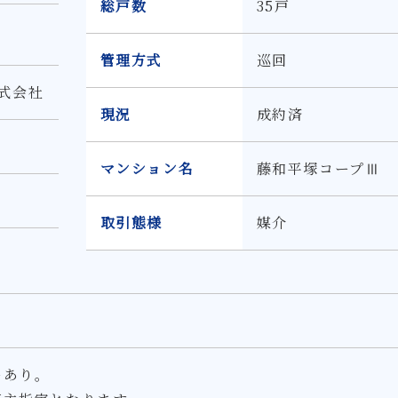
総戸数
35戸
管理方式
巡回
式会社
現況
成約済
マンション名
藤和平塚コープⅢ
取引態様
媒介
ーあり。