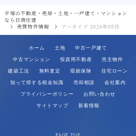
平塚の不動産・売却・土地・一戸建て・マンション
なら日商住建
売買物件情報
アーカイブ 2026年05月
ホーム
土地
中古一戸建て
中古マンション
投資用不動産
売主物件
建築工法
無料査定
瑕疵保険
住宅ローン
知って得する税金知識
売却相談
会社案内
プライバシーポリシー
お問い合わせ
サイトマップ
新着情報
PAGE TOP