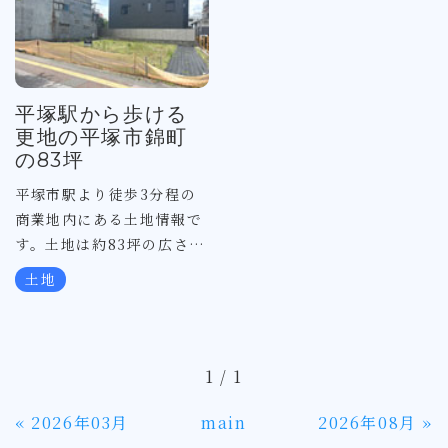
平塚駅から歩ける
更地の平塚市錦町
の83坪
平塚市駅より徒歩3分程の
商業地内にある土地情報で
す。土地は約83坪の広さ
で、綺麗な更地になってお
土地
ります。土地の間口は約
17m、東側公道に面し、開
放感のある日当たり良好な
物件です。錦町の立地は昔
1 / 1
から人通り多く、商店街や
七夕のメイン通りにも近く
«
2026年03月
main
2026年08月
»
マンションやビル用地に適