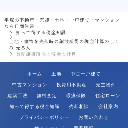
平塚の不動産・売却・土地・一戸建て・マンション
なら日商住建
知って得する税金知識
土地・建物を売却時の譲渡所得の税金計算のしく
み:売る人
長期譲渡所得の税金の計算
ホーム
土地
中古一戸建て
中古マンション
投資用不動産
売主物件
建築工法
無料査定
瑕疵保険
住宅ローン
知って得する税金知識
売却相談
会社案内
プライバシーポリシー
お問い合わせ