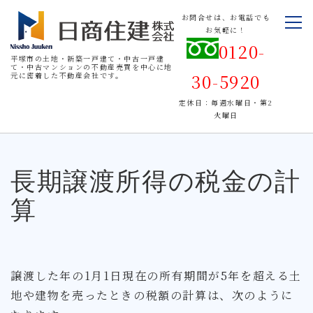
お問合せは、お電話でも
お気軽に！
0120-
平塚市の土地・新築一戸建て・中古一戸建
て・中古マンションの不動産売買を中心に地
30-5920
元に密着した不動産会社です。
定休日：毎週水曜日・第2
火曜日
長期譲渡所得の税金の計
算
譲渡した年の1月1日現在の所有期間が5年を超える土
地や建物を売ったときの税額の計算は、次のように