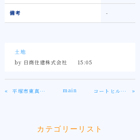
備考
-
土地
by
日商住建株式会社
15:05
main
«
»
平塚市東真土2丁目にある土地は35坪以上
コートヒルズ湘南・日向岡リフォーム済みマンション
カテゴリーリスト