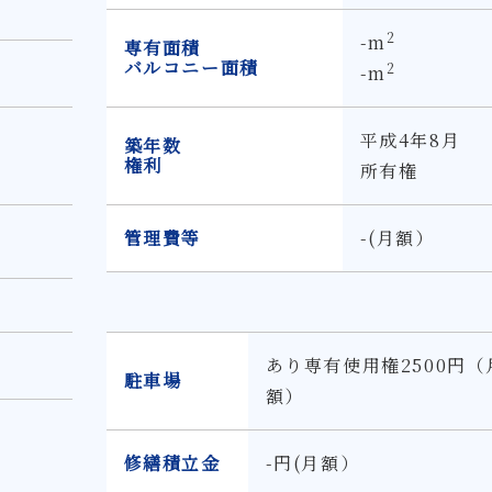
2
-m
専有面積
バルコニー面積
2
-m
平成4年8月
築年数
権利
所有権
管理費等
-(月額）
あり専有使用権2500円（
駐車場
額）
修繕積立金
-円(月額）