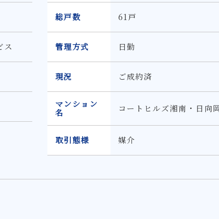
総戸数
61戸
ビス
管理方式
日勤
現況
ご成約済
マンション
コートヒルズ湘南・日向
名
取引態様
媒介