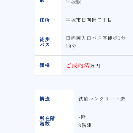
駅
平塚駅
住所
平塚市日向岡二丁目
日向岡入口バス停徒歩1分
徒歩
バス
18分
ご成約済
価格
万円
構造
鉄筋コンクリート造
-階
所在階
階数
8階建