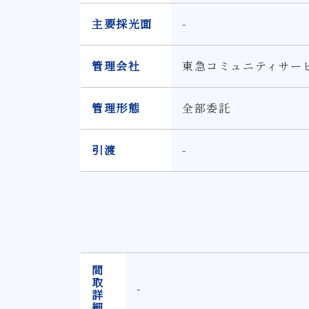
主要採光面
-
管理会社
東急コミュニティサー
管理形態
全部委託
引渡
-
間
取
-
詳
細