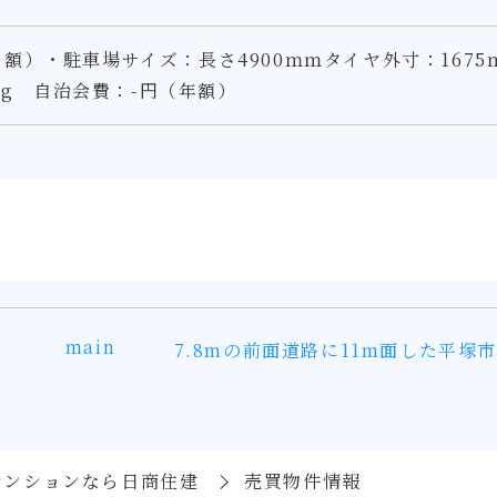
額）・駐車場サイズ：長さ4900ｍｍタイヤ外寸：1675
0kg 自治会費：-円（年額）
main
367坪
マンションなら日商住建
売買物件情報