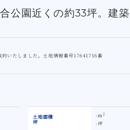
合公園近くの約33坪。建築
約いたしました。土地情報番号17641716番
2
-m
土地面積
坪
-坪