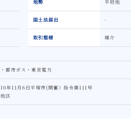
地勢
平坦地
国土法届出
-
取引態様
媒介
水・都市ガス・東京電力
0年11月6日平塚市(開審）指令第111号
度地区