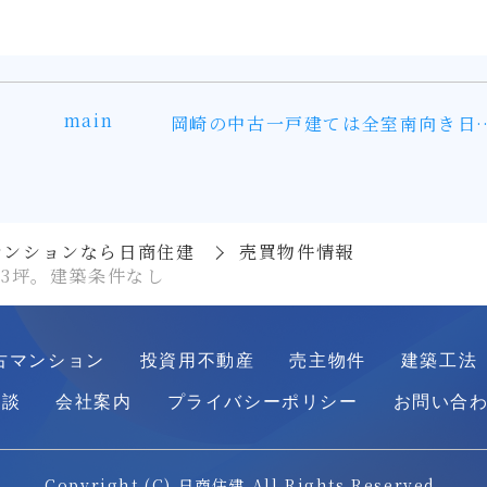
main
岡崎の中古一戸建ては全室南向き
マンションなら日商住建
売買物件情報
3坪。建築条件なし
古マンション
投資用不動産
売主物件
建築工法
相談
会社案内
プライバシーポリシー
お問い合
Copyright (C) 日商住建 All Rights Reserved.