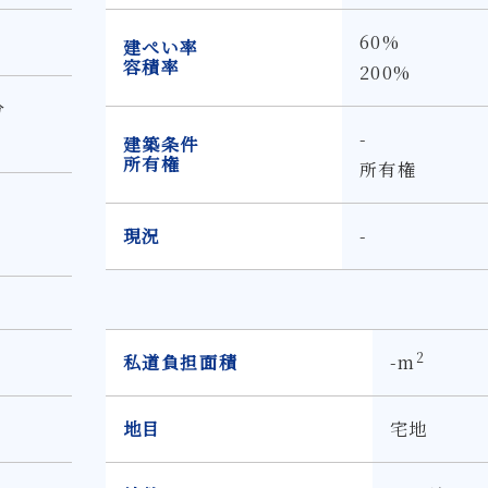
60%
建ぺい率
容積率
200%
分
-
建築条件
所有権
所有権
現況
-
2
私道負担面積
-m
地目
宅地