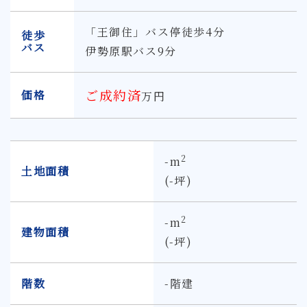
「王御住」バス停徒歩4分
徒歩
バス
伊勢原駅バス9分
ご成約済
価格
万円
2
-m
土地面積
(-坪)
2
-m
建物面積
(-坪)
階数
-階建